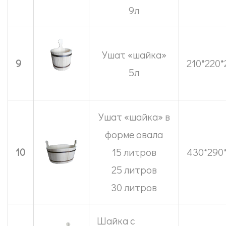
9л
Ушат «шайка»
9
210*220*
5л
Ушат «шайка» в
форме овала
10
15 литров
430*290
25 литров
30 литров
Шайка c