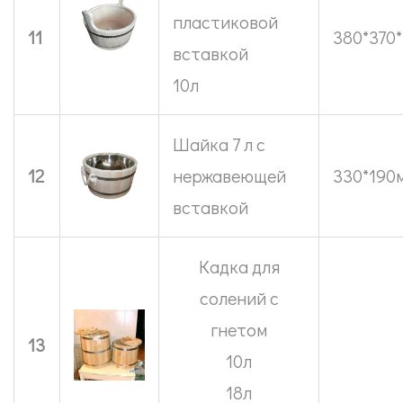
пластиковой
11
380*370*
вставкой
10л
Шайка 7 л с
12
нержавеющей
330*190м
вставкой
Кадка для
солений с
гнетом
13
10л
18л