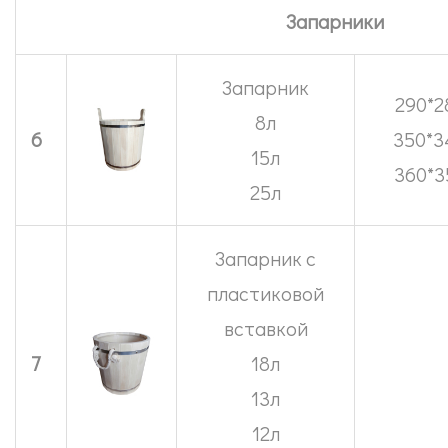
Запарники
Запарник
290*2
8л
6
350*3
15л
360*3
25л
Запарник с
пластиковой
вставкой
7
18л
13л
12л