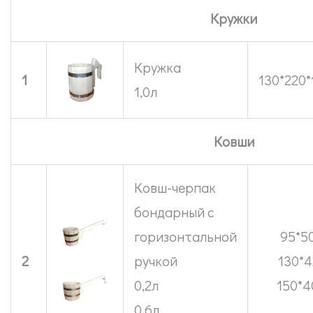
Кружки
Кружка
1
130*220
1,0л
Ковши
Ковш-черпак
бондарный с
горизонтальной
95*5
2
ручкой
130*4
0,2л
150*4
0,6л