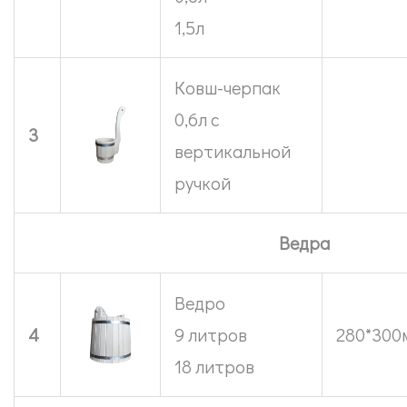
1,5л
Ковш-черпак
0,6л с
3
вертикальной
ручкой
Ведра
Ведро
4
9 литров
280*300
18 литров