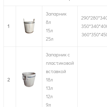
Запарник
290*280*34
8л
1
350*340*40
15л
360*350*45
25л
Запарник с
пластиковой
вставкой
2
18л
13л
12л
9л