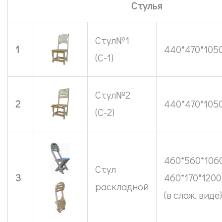
Стулья
Стул№1
1
440*470*105
(С-1)
Стул№2
2
440*470*105
(С-2)
460*560*106
Стул
3
460*170*120
раскладной
(в слож. виде)